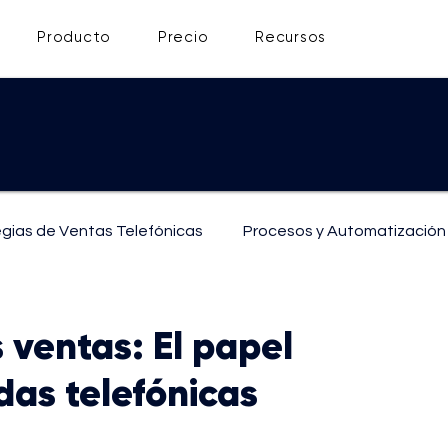
Producto
Precio
Recursos
egias de Ventas Telefónicas
Procesos y Automatización
ón
Soporte y Atención al Cliente
 ventas: El papel
das telefónicas