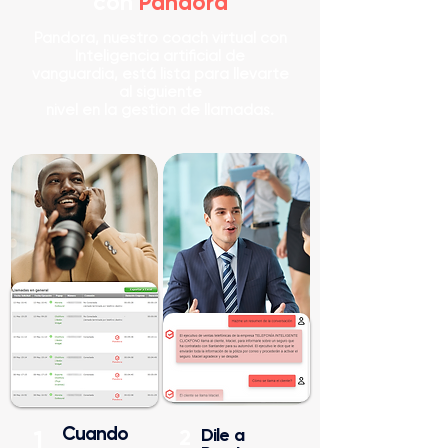
con
Pandora
Pandora, nuestro coach virtual con
Inteligencia artificial de
vanguardia, está lista para llevarte
al siguiente
nivel en la gestión de llamadas.
Cuando
2
Dile a
1