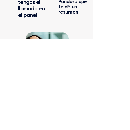
Pandora que
tengas el
te dé un
llamado en
resumen
el panel
3
¡Y toma
decision
es a