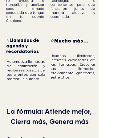
te ayudará a
tecnologías o
transcribir y analizar
componentes para que
cada llamada
funcionen juntos de
conectada que tengas
manera efectiva y
en tu cuenta
coordinada.
Clickfono.
⭐Llamadas de
⭐Mucho más...
agenda y
recordatorios
Usuarios ilimitados,
Informes avanzados de
Automatiza llamadas
las llamadas, Escuchar
de notificación y
las llamadas
recibe respuestas de
previamente grabadas,
tus clientes con sólo
entre otros.
marcar un número
La fórmula: Atiende mejor,
Cierra más, Genera más