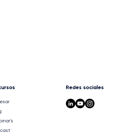
cursos
Redes sociales
resar
g
inar's
cast