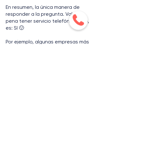
En resumen, la única manera de 
responder a la pregunta. Vale la 
pena tener servicio telefónico o no, 
es: SI 🙂
Por ejemplo, algunas empresas más 
grandes utilizan las llamadas 
telefónicas no solo como una forma 
de vender o apoyar a los clientes, 
sino también como una manera de 
recopilar información adicional del 
mercado: ¿Cuáles son las dudas que 
tienen los clientes con mayor 
frecuencia? ¿Qué les interesa a 
nuestros usuarios?, ¿Cuáles son sus 
dolores?, etc.
Estrategias de Ventas Telefónicas