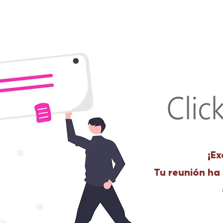
¡Ex
Tu reunión ha