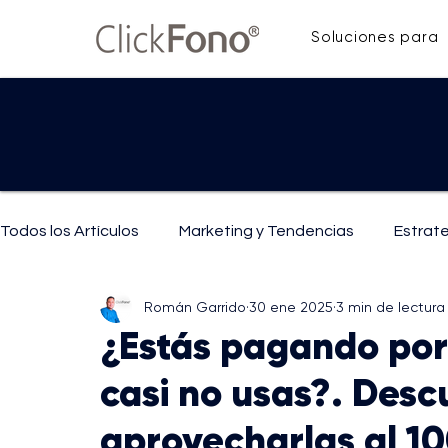
Soluciones para
Todos los Artículos
Marketing y Tendencias
Estrat
Román Garrido
30 ene 2025
3 min de lectura
IA y Tecnología
Mejoras y Técnicas de Comunicaci
¿Estás pagando por
casi no usas?. Des
aprovecharlas al 1