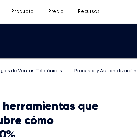
Producto
Precio
Recursos
egias de Ventas Telefónicas
Procesos y Automatización
ón
Soporte y Atención al Cliente
 herramientas que
cubre cómo
00%