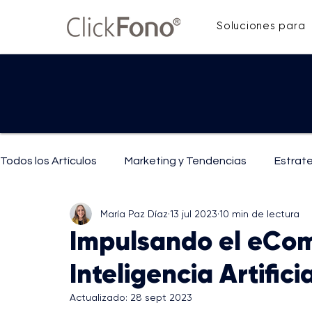
Soluciones para
Todos los Artículos
Marketing y Tendencias
Estrat
María Paz Díaz
13 jul 2023
10 min de lectura
IA y Tecnología
Mejoras y Técnicas de Comunicaci
Impulsando el eCo
Inteligencia Artifici
Actualizado:
28 sept 2023