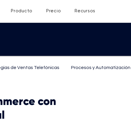
Producto
Precio
Recursos
egias de Ventas Telefónicas
Procesos y Automatización
ón
Soporte y Atención al Cliente
mmerce con
al