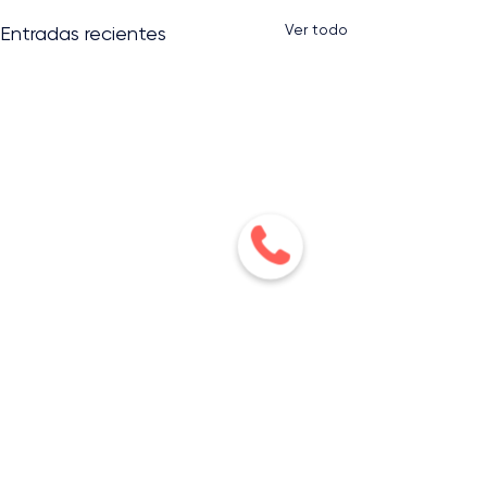
Ver todo
Entradas recientes
¿Cansado de perder ventas por no
dar seguimiento a tus leads? ¡Nuestro
sistema te ayudará a convertir más