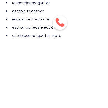
responder preguntas
escribir un ensayo
resumir textos largos
escribir correos electrónicos
establecer etiquetas meta
traducir textos
tomar notas
e incluso crear códigos de 
computadora
Y no se trata solo de pequeños 
procesos rutinarios. En 
una 
demostración
 , un bot que usaba el 
complemento Figma creó una 
aplicación que funciona como 
Instagram.
A principios de 2022, ChatGPT es un 