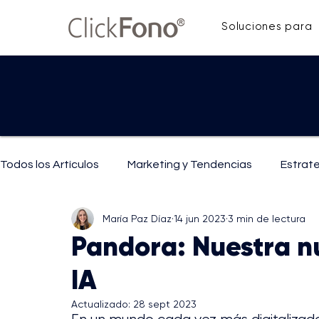
Soluciones para
Todos los Artículos
Marketing y Tendencias
Estrat
María Paz Díaz
14 jun 2023
3 min de lectura
IA y Tecnología
Mejoras y Técnicas de Comunicaci
Pandora: Nuestra n
IA
Actualizado:
28 sept 2023