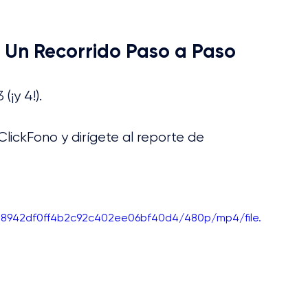
 Un Recorrido Paso a Paso
(¡y 4!). 
ClickFono y dirígete al reporte de 
938942df0ff4b2c92c402ee06bf40d4/480p/mp4/file.