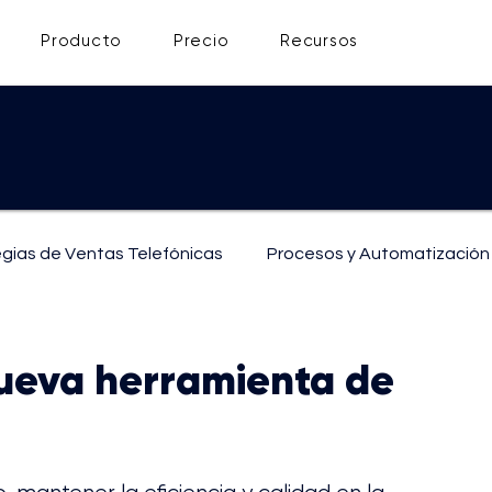
Producto
Precio
Recursos
egias de Ventas Telefónicas
Procesos y Automatización
ón
Soporte y Atención al Cliente
ueva herramienta de