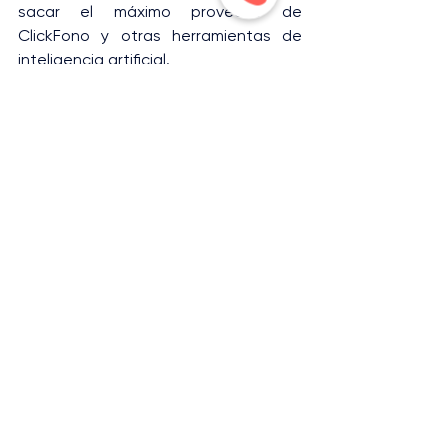
sacar el máximo provecho de 
ClickFono y otras herramientas de 
inteligencia artificial.
Descarga tu 
Listado de Prompts para 
Usar la IA en Ventas
La Inteligencia Artificial 
Como Aliado Clave
No dejes que tus ventas dependan 
del azar o de tácticas anticuadas. 
Usa la inteligencia artificial y 
ClickFono para obtener insights 
valiosos, mejorar continuamente tu 
estrategia de ventas y ofrecer una 
experiencia excepcional a tus 
clientes.