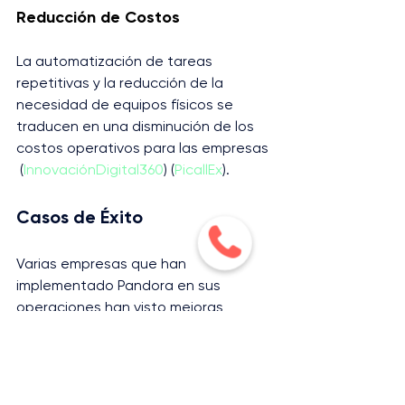
Reducción de Costos
La automatización de tareas 
repetitivas y la reducción de la 
necesidad de equipos físicos se 
traducen en una disminución de los 
costos operativos para las empresas​
 (
InnovaciónDigital360
)​​ (
PicallEx
)​.
Casos de Éxito
Varias empresas que han 
implementado Pandora en sus 
operaciones han visto mejoras 
notables en sus tasas de conversión, 
eficiencia operativa y satisfacción 
del cliente. Un ejemplo es una 
empresa que, después de integrar 