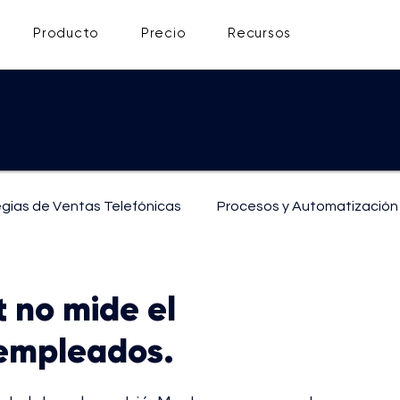
Producto
Precio
Recursos
egias de Ventas Telefónicas
Procesos y Automatización
ón
Soporte y Atención al Cliente
t no mide el
 empleados.