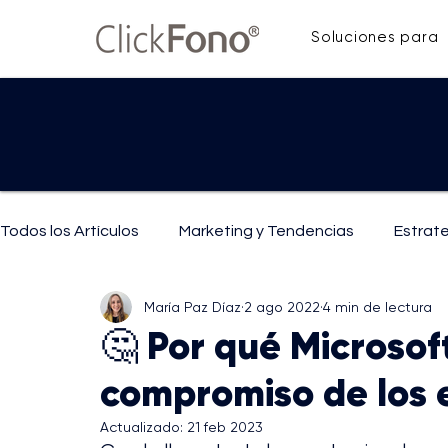
Soluciones para
Todos los Artículos
Marketing y Tendencias
Estrat
María Paz Díaz
2 ago 2022
4 min de lectura
IA y Tecnología
Mejoras y Técnicas de Comunicaci
🤔 Por qué Microsof
compromiso de los
Actualizado:
21 feb 2023