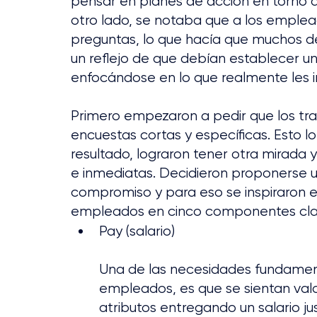
pensar en planes de acción en torno a 
otro lado, se notaba que a los emplea
preguntas, lo que hacía que muchos de 
un reflejo de que debían establecer u
enfocándose en lo que realmente les 
Primero empezaron a pedir que los tr
encuestas cortas y específicas. Esto l
resultado, lograron tener otra mirad
e inmediatas. Decidieron proponerse u
compromiso y para eso se inspiraron en l
empleados en cinco componentes cla
Pay (salario)
Una de las necesidades fundamen
empleados, es que se sientan val
atributos entregando un salario jus