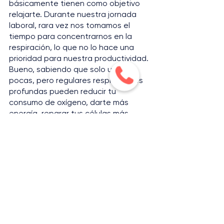
básicamente tienen como objetivo 
relajarte. Durante nuestra jornada 
laboral, rara vez nos tomamos el 
tiempo para concentrarnos en la 
respiración, lo que no lo hace una 
prioridad para nuestra productividad. 
Bueno, sabiendo que solo unas 
pocas, pero regulares respiraciones 
profundas pueden reducir tu 
consumo de oxígeno, darte más 
energía, reparar tus células más 
rápido, disminuir el estrés y la 
ansiedad y, por último, aumentar tu 
empatía, ¿no quieres intentarlo?
Antes de responder a cualquier 
llamada telefónica, nada más respira 
hondo para comenzar de nuevo.
Cuando dudes sobre una respuesta 
por teléfono, considera hacer una 