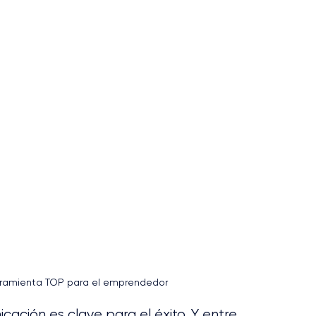
erramienta TOP para el emprendedor
cación es clave para el éxito. Y entre 