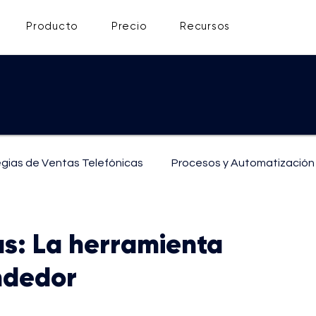
Producto
Precio
Recursos
egias de Ventas Telefónicas
Procesos y Automatización
ón
Soporte y Atención al Cliente
as: La herramienta
ndedor