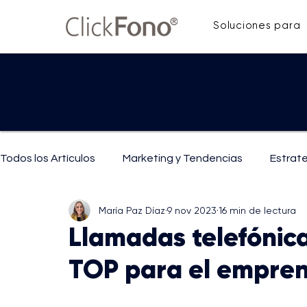
Soluciones para
Todos los Artículos
Marketing y Tendencias
Estrat
María Paz Díaz
9 nov 2023
16 min de lectura
IA y Tecnología
Mejoras y Técnicas de Comunicaci
Llamadas telefónic
TOP para el empre